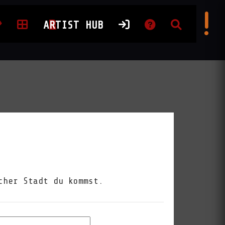
A
R
TIST HUB
cher Stadt du kommst.