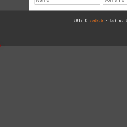
2017 ©
redWeb
- Let us f