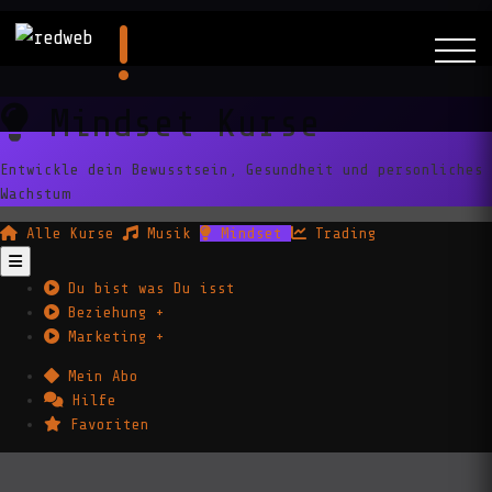
Mindset Kurse
Entwickle dein Bewusstsein, Gesundheit und personliches
Wachstum
Alle Kurse
Musik
Mindset
Trading
Du bist was Du isst
Beziehung +
Marketing +
Mein Abo
Hilfe
Favoriten