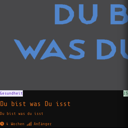
Gesundheit
25
Du bist was Du isst
Du bist was du isst
4 Wochen
Anfänger