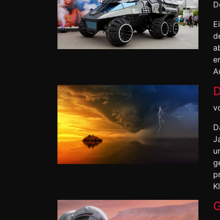
D
E
d
a
e
A
D
v
D
J
u
g
p
Kl
G