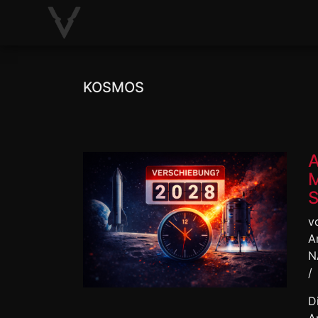
KOSMOS
A
M
S
v
A
N
/
D