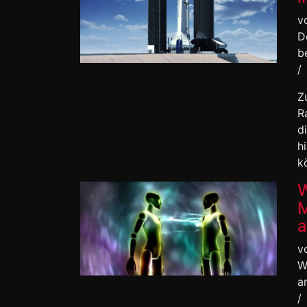
v
D
b
/
Z
R
d
h
k
W
M
a
v
W
a
/