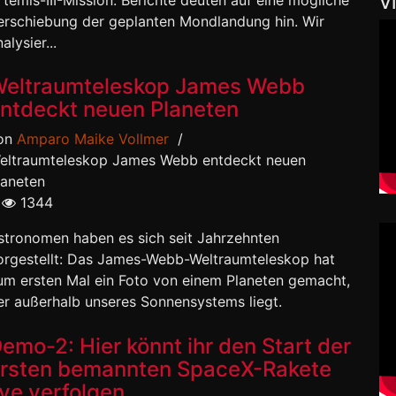
rtemis-III-Mission. Berichte deuten auf eine mögliche
V
erschiebung der geplanten Mondlandung hin. Wir
alysier...
eltraumteleskop James Webb
ntdeckt neuen Planeten
on
Amparo Maike Vollmer
/
eltraumteleskop James Webb entdeckt neuen
laneten
1344
stronomen haben es sich seit Jahrzehnten
orgestellt: Das James-Webb-Weltraumteleskop hat
um ersten Mal ein Foto von einem Planeten gemacht,
er außerhalb unseres Sonnensystems liegt.
emo-2: Hier könnt ihr den Start der
rsten bemannten SpaceX-Rakete
ive verfolgen