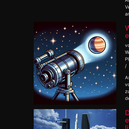
A
V
an
W
e
v
W
P
/
A
v
z
d
D
e
l