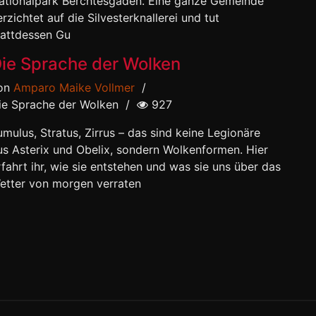
ationalpark Berchtesgaden. Eine ganze Gemeinde
erzichtet auf die Silvesterknallerei und tut
tattdessen Gu
ie Sprache der Wolken
on
Amparo Maike Vollmer
/
ie Sprache der Wolken
/
927
umulus, Stratus, Zirrus – das sind keine Legionäre
us Asterix und Obelix, sondern Wolkenformen. Hier
rfahrt ihr, wie sie entstehen und was sie uns über das
etter von morgen verraten