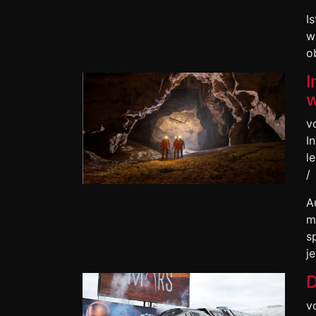
I
w
o
I
w
v
I
l
/
A
m
s
j
D
v