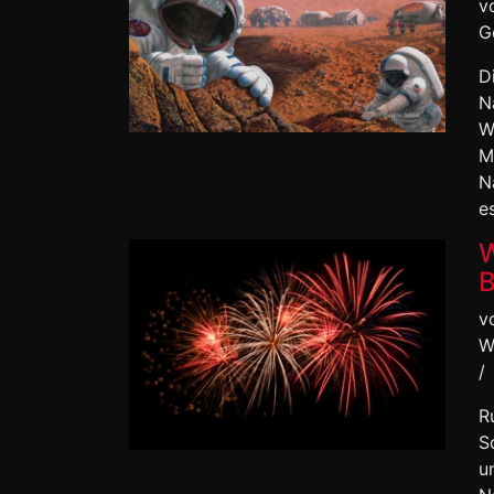
v
G
D
N
W
M
N
e
W
B
v
W
/
R
S
u