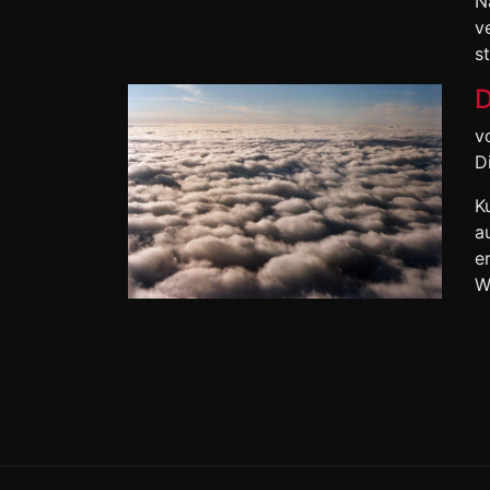
N
v
s
D
v
D
K
a
e
W