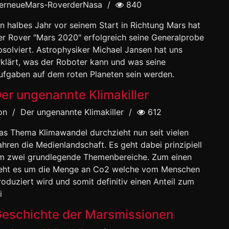
erneueMars-RoverderNasa
/
840
in halbes Jahr vor seinem Start in Richtung Mars hat
er Rover "Mars 2020" erfolgreich seine Generalprobe
bsolviert. Astrophysiker Michael Jansen hat uns
rklärt, was der Roboter kann und was seine
ufgaben auf dem roten Planeten sein werden.
er ungenannte Klimakiller
on
/
Der ungenannte Klimakiller
/
612
as Thema Klimawandel durchzieht nun seit vielen
ahren die Medienlandschaft. Es geht dabei prinzipiell
m zwei grundlegende Themenbereiche. Zum einen
eht es um die Menge an Co2 welche vom Menschen
roduziert wird und somit definitiv einen Anteil zum
i
eschichte der Marsmissionen