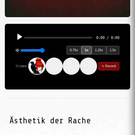
0:00 / 0:00
0.75x
1x
1.25x
1.5x
Stimme:
∿ Reverb
Ästhetik der Rache
RedAI: