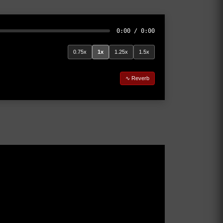
0:00 / 0:00
0.75x
1x
1.25x
1.5x
∿ Reverb