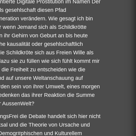
tierte Digitale Prostitution im Namen Der
ls gesehlschaft diesen Pfad
eration verändern. Wie gesagt ich bin
r wenn Jemand sich als Schildkrötte
on ihr Gehirn von Geburt an bis heute
e kausalität oder gesehlschaftlich
e Schildkröte sich aus Freien Wille als
dazu sie zu füllen wie sich fühlt kommt mir
die Freiheit zu entscheiden wie die
end auf unsere Weltanschauung auf
urden sein von ihrer Umwelt, eines morgen
 bedenken das ihrer Reaktion die Summe
der AussenWelt?
gsFrei die Debate handelt sich hier nicht
sal und die Theorie von Ursache und
 Demogr#phischen und Kulturellem