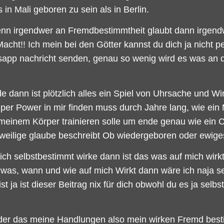
in Mali geboren zu sein als in Berlin.
enn irgendwer an Fremdbestimmtheit glaubt dann irgendw
 Macht!! Ich mein bei den Götter kannst du dich ja nich
sapp nachricht senden, genau so wenig wird es was an
ann ist plötzlich alles ein Spiel von Uhrsache und Wi
er Power in mir finden muss durch Jahre lang, wie ein M
einem Körper trainieren solle um ende genau wie ein Ch
eweilige glaube beschreibt Ob wiedergeboren oder ewige
n ich selbstbestimmt wirke dann ist das was auf mich wi
as, wann und wie auf mich Wirkt dann wäre ich naja sel
st ja ist dieser Beitrag nix für dich obwohl du es ja selb
der das meine Handlungen also mein wirken Fremd bestim