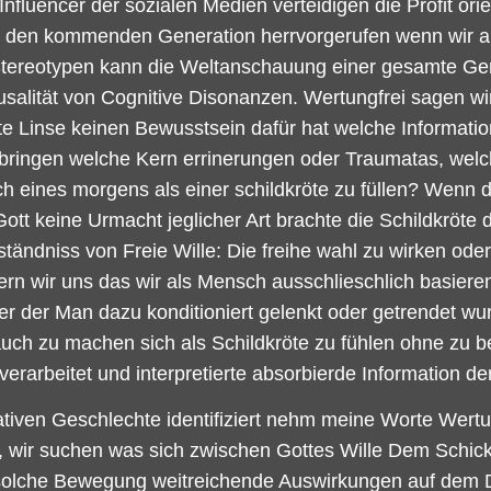
luencer der sozialen Medien verteidigen die Profit orien
in den kommenden Generation herrvorgerufen wenn wir a
tereotypen kann die Weltanschauung einer gesamte Gen
salität von Cognitive Disonanzen. Wertungfrei sagen wi
hrte Linse keinen Bewusstsein dafür hat welche Informati
ubringen welche Kern errinerungen oder Traumatas, welch
ch eines morgens als einer schildkröte zu füllen? Wenn di
 Gott keine Urmacht jeglicher Art brachte die Schildkröte 
ändniss von Freie Wille: Die freihe wahl zu wirken oder 
ern wir uns das wir als Mensch ausschlieschlich basier
er der Man dazu konditioniert gelenkt oder getrendet w
auch zu machen sich als Schildkröte zu fühlen ohne zu
verarbeitet und interpretierte absorbierde Information 
ativen Geschlechte identifiziert nehm meine Worte Wertun
 wir suchen was sich zwischen Gottes Wille Dem Schick
r solche Bewegung weitreichende Auswirkungen auf dem