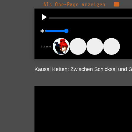
Als One-Page anzeigen
Stimme:
Kausal Ketten: Zwischen Schicksal und G