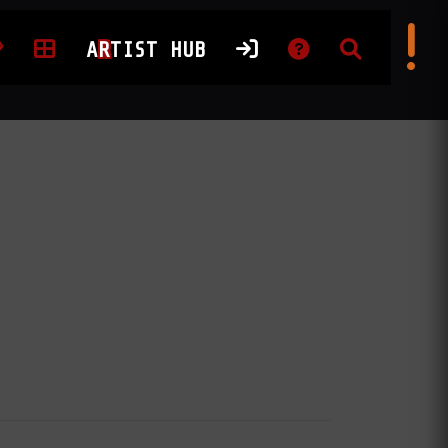
A
R
TIST HUB