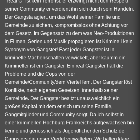
"Real G" ist kein Terrorist, er erzwingt nicht den Respekt
seiner Community er verdient ihn sich durch sein Handeln.
Der Gangsta agiert, um das Wohl seiner Familie und
Gemeinde zu sichern, kompromisslos ohne Achtung vor
dem Gesetz. Im Gegensatz zu dem was Neo-Produktionen
in Filmen, Serien und Musik propagieren ist Kriminell kein
Synonym von Gangster! Fast jeder Gangster ist in
kriminelle Machenschaften verwickelt, aber kaumm ein
Krimineller ist ein Gangster. Ein real Gangster hält die
Probleme und die Cops von der
Gemeinde/Community/dem Viertel fern. Der Gangster löst
Konflikte, nach eigenen Gesetzen, innerhalb seiner
Gemeinde. Der Gangster besitzt unausweichlich ein
großes Kapital mit dem er sich um seine Familie,
Gangmitglieder und Community sorgt. Da ich selbst in
einer kriminellen Hochburg Frankreichs aufgewachsen bin,
kenne und genoss ich als Jugendlicher den Schutz der
Gangsters die unser Viertel verwalteten. Wir hatten klare
RedAI: